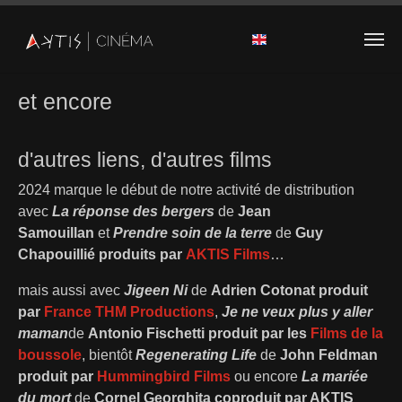
Skip to main content
et encore
d'autres liens, d'autres films
2024 marque le début de notre activité de distribution
avec
La réponse des bergers
de
Jean
Samouillan
et
Prendre soin de la terre
de
Guy
Chapouillié produits par
AKTIS Films
…
mais aussi avec
Jigeen Ni
de
Adrien Cotonat produit
par
France THM Productions
,
Je ne veux plus y aller
maman
de
Antonio Fischetti produit par les
Films de la
boussole
, bientôt
Regenerating Life
de
John Feldman
produit par
Hummingbird Films
ou encore
La mariée
du mort
de
Cornel Georghita coproduit par AKTIS