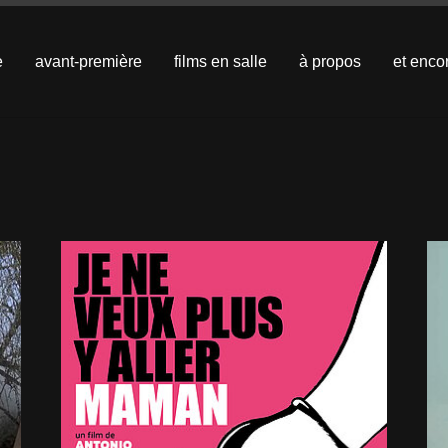
e
avant-première
films en salle
à propos
et enco